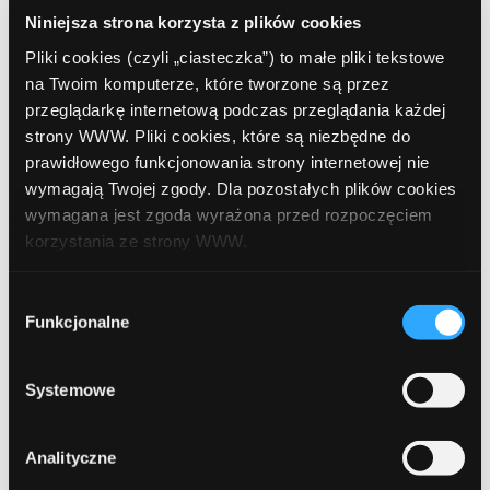
często wybierają metodę kopert, bo daje im ona największą
Niniejsza strona korzysta z plików cookies
kontrolę. Z kolei ci, którzy wolą automatyzację i jasną
Pliki cookies (czyli „ciasteczka”) to małe pliki tekstowe
strukturę, częściej wybierają system wielu kont. Metoda
na Twoim komputerze, które tworzone są przez
słoików sprawdza się u osób, które chcą połączyć bieżące
przeglądarkę internetową podczas przeglądania każdej
wydatki z edukacją, inwestowaniem i długoterminowym
strony WWW. Pliki cookies, które są niezbędne do
budowaniem kapitału.
prawidłowego funkcjonowania strony internetowej nie
wymagają Twojej zgody. Dla pozostałych plików cookies
wymagana jest zgoda wyrażona przed rozpoczęciem
W praktyce większość użytkowników testuje kilka
korzystania ze strony WWW.
metod, zanim znajdzie tę idealną.
Można także łączyć
rozwiązania, np. korzystać z metody kont w banku, ale mieć
W każdej chwili możesz zmienić decyzję dotyczącą
fizyczną kopertę na drobne przyjemności lub wydatki
Wybór
formy korzystania z plików cookies. Więcej:
Polityka
Funkcjonalne
impulsywne.
zgody
prywatności
.
Systemowe
Metoda
Analityczne
Trudność wdrożenia