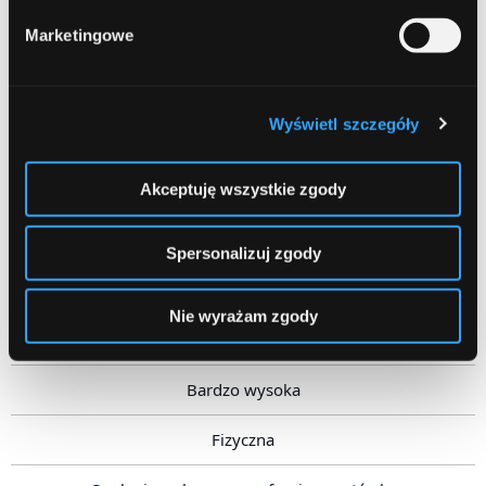
Marketingowe
Elastyczność
Kontrola nad wydatkami
Wyświetl szczegóły
Forma
Dla kogo?
Akceptuję wszystkie zgody
Koperty
Spersonalizuj zgody
Niska
Nie wyrażam zgody
Niska
Bardzo wysoka
Fizyczna