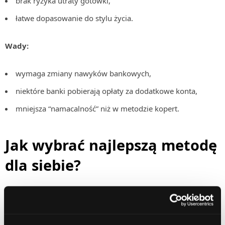
brak ryzyka utraty gotówki,
łatwe dopasowanie do stylu życia.
Wady:
wymaga zmiany nawyków bankowych,
niektóre banki pobierają opłaty za dodatkowe konta,
mniejsza “namacalność” niż w metodzie kopert.
Jak wybrać najlepszą metodę
dla siebie?
Wybór odpowiedniej metody zależy od stylu finansowego,
poziomu zdyscyplinowania oraz preferencji dotyczących
płatności. Osoby, które lubią fizyczny kontakt z pieniędzmi,