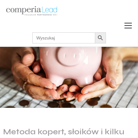
Search Button
Search
Strefa Wiedzy
for:
Zarabiaj w internecie
Podcasty
Akcje promocyjne
Regulaminy
Metoda kopert, słoików i kilku