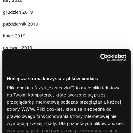
grudzień 2019
październik 2019
lipiec 2019
czerwiec 2019
maj 2019
kwiecień 2019
Niniejsza strona korzysta z plików cookies
grudzień 2018
Pliki cookies (czyli „ciasteczka”) to małe pliki tekstowe
listopad 2018
na Twoim komputerze, które tworzone są przez
przeglądarkę internetową podczas przeglądania każdej
październik 2018
strony WWW. Pliki cookies, które są niezbędne do
prawidłowego funkcjonowania strony internetowej nie
wrzesień 2018
wymagają Twojej zgody. Dla pozostałych plików cookies
sierpień 2018
wymagana jest zgoda wyrażona przed rozpoczęciem