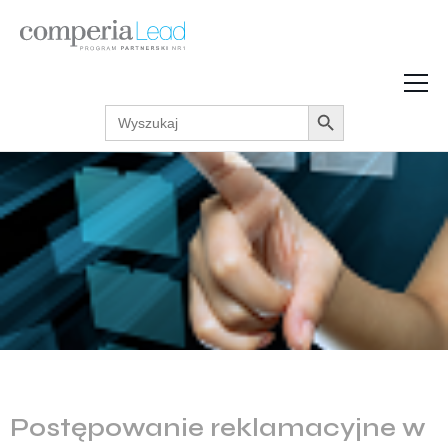
Search Button
Search
Strefa Wiedzy
for:
Zarabiaj w internecie
Podcasty
Akcje promocyjne
Regulaminy
Postępowanie reklamacyjne w