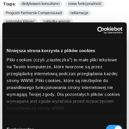
Tags:
dedykowani konsultanci
nowa funkcjonalność
Program Partnerski ComperiaLead
reklamacje
statystyka kliknięć
zakładka wnioski
Udostępnij:
Niniejsza strona korzysta z plików cookies
Pliki cookies (czyli „ciasteczka”) to małe pliki tekstowe
na Twoim komputerze, które tworzone są przez
przeglądarkę internetową podczas przeglądania każdej
strony WWW. Pliki cookies, które są niezbędne do
Prev Article
Next Article
prawidłowego funkcjonowania strony internetowej nie
wymagają Twojej zgody. Dla pozostałych plików cookies
wymagana jest zgoda wyrażona przed rozpoczęciem
korzystania ze strony WWW.
W każdej chwili możesz zmienić decyzję dotyczącą
Wybór
Leave a comment
formy korzystania z plików cookies. Więcej:
Polityka