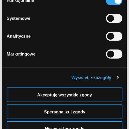
Funkcjonalne
zgody
prywatności
.
Comment
Required
Systemowe
Analityczne
Marketingowe
Wyświetl szczegóły
Name
Required
Akceptuję wszystkie zgody
Spersonalizuj zgody
Email
Required
Nie wyrażam zgody