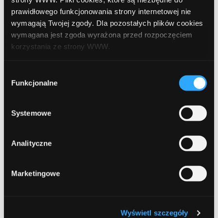
czerwiec 2022
prawidłowego funkcjonowania strony internetowej nie
wymagają Twojej zgody. Dla pozostałych plików cookies
maj 2022
wymagana jest zgoda wyrażona przed rozpoczęciem
kwiecień 2022
korzystania ze strony WWW.
marzec 2022
W każdej chwili możesz zmienić decyzję dotyczącą
Wybór
formy korzystania z plików cookies. Więcej:
Polityka
Funkcjonalne
zgody
luty 2022
prywatności
.
styczeń 2022
Systemowe
grudzień 2021
Analityczne
listopad 2021
październik 2021
Marketingowe
wrzesień 2021
sierpień 2021
Wyświetl szczegóły