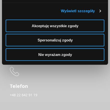
Wyświetl szczegóły
Korepondencja
Akceptuję wszystkie zgody
Comperia.pl S.A.
ul. Konstruktorska 13
Spersonalizuj zgody
02-673 Warszawa
Nie wyrażam zgody
Telefon
+48 22 642 91 19