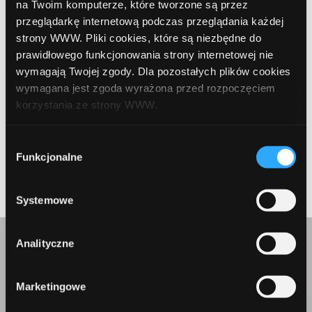
na Twoim komputerze, które tworzone są przez
program lojalnościowy
program partnerski
sieć afiliacyjna
przeglądarkę internetową podczas przeglądania każdej
strony WWW. Pliki cookies, które są niezbędne do
prawidłowego funkcjonowania strony internetowej nie
Udostępnij:
wymagają Twojej zgody. Dla pozostałych plików cookies
wymagana jest zgoda wyrażona przed rozpoczęciem
korzystania ze strony WWW.
W każdej chwili możesz zmienić decyzję dotyczącą
Wybór
formy korzystania z plików cookies. Więcej:
Polityka
Funkcjonalne
zgody
Prev Article
Next Article
prywatności
.
Systemowe
Analityczne
Skontaktuj się z nami
Marketingowe