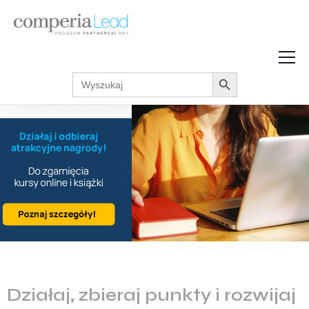
Search Button
Search
Strefa Wiedzy
for:
Zarabiaj w internecie
Podcasty
Akcje promocyjne
Regulaminy
Działaj, zbieraj punkty i rozwijaj