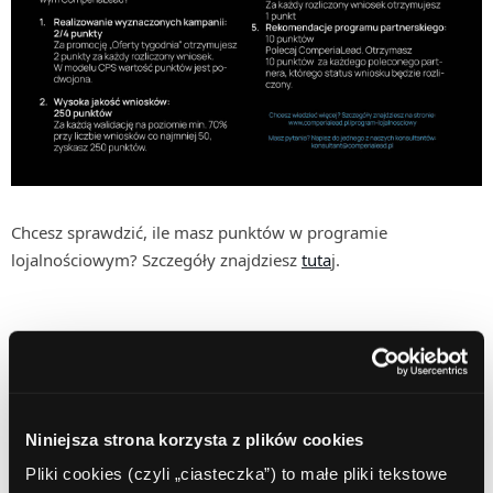
Chcesz sprawdzić, ile masz punktów w programie
lojalnościowym? Szczegóły znajdziesz
tuta
j.
Posted in:
Strona główna
Niniejsza strona korzysta z plików cookies
Pliki cookies (czyli „ciasteczka”) to małe pliki tekstowe
Tags:
afiliacja
ComperiaLead
nagrody