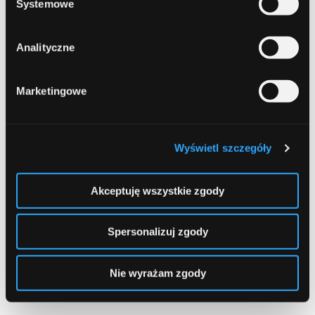
Systemowe
kwiecień 2025
marzec 2025
Analityczne
luty 2025
Marketingowe
styczeń 2025
grudzień 2024
Wyświetl szczegóły
listopad 2024
październik 2024
Akceptuję wszystkie zgody
wrzesień 2024
Spersonalizuj zgody
sierpień 2024
lipiec 2024
Nie wyrażam zgody
czerwiec 2024