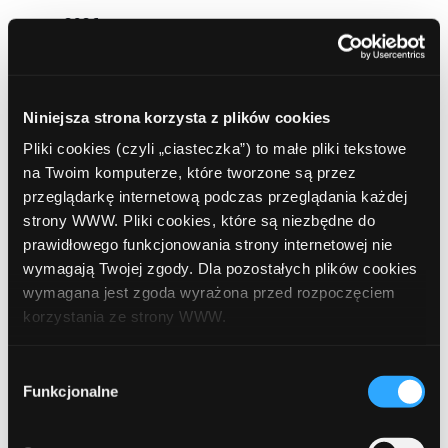
marzec 2026
luty 2026
styczeń 2026
Niniejsza strona korzysta z plików cookies
grudzień 2025
Pliki cookies (czyli „ciasteczka”) to małe pliki tekstowe
na Twoim komputerze, które tworzone są przez
listopad 2025
przeglądarkę internetową podczas przeglądania każdej
strony WWW. Pliki cookies, które są niezbędne do
październik 2025
prawidłowego funkcjonowania strony internetowej nie
wrzesień 2025
wymagają Twojej zgody. Dla pozostałych plików cookies
wymagana jest zgoda wyrażona przed rozpoczęciem
sierpień 2025
korzystania ze strony WWW.
lipiec 2025
W każdej chwili możesz zmienić decyzję dotyczącą
Wybór
czerwiec 2025
formy korzystania z plików cookies. Więcej:
Polityka
Funkcjonalne
zgody
prywatności
.
maj 2025