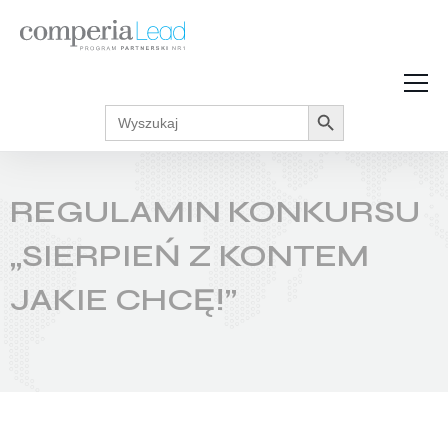
Search Button
Search
Strefa Wiedzy
for:
Zarabiaj w internecie
Podcasty
REGULAMIN KONKURSU
Akcje promocyjne
Regulaminy
„SIERPIEŃ Z KONTEM
JAKIE CHCĘ!”