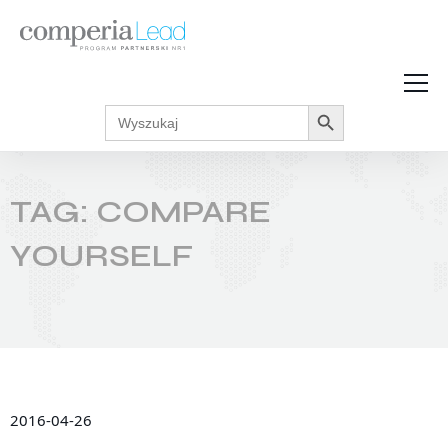
Search Button
Search
Strefa Wiedzy
for:
Zarabiaj w internecie
Podcasty
TAG: COMPARE
Akcje promocyjne
Regulaminy
YOURSELF
2016-04-26