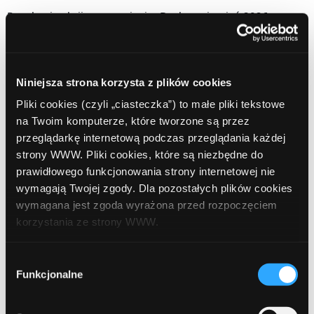
Regulamin akcji promocyjnej mBanku – sierpień 2026
W sierpień promuj Konto Firmowe Online. Zyskaj CPS 600 zł
oraz 1000 zł za 3 rozliczone konta
Niniejsza strona korzysta z plików cookies
Pliki cookies (czyli „ciasteczka”) to małe pliki tekstowe
na Twoim komputerze, które tworzone są przez
Najnowsze komentarze
przeglądarkę internetową podczas przeglądania każdej
strony WWW. Pliki cookies, które są niezbędne do
Komentator WordPressa
-
Witaj, świecie!
prawidłowego funkcjonowania strony internetowej nie
Paul Freeman
-
Build Your Money Machine, Take Control
wymagają Twojej zgody. Dla pozostałych plików cookies
wymagana jest zgoda wyrażona przed rozpoczęciem
Lisa Brown
-
Build Your Money Machine, Take Control
korzystania ze strony WWW.
Sofia Morrison
-
Build Your Money Machine, Take Control
W każdej chwili możesz zmienić decyzję dotyczącą
Paweł
-
Świętuj lato z Pekao S.A.! Zgarnij MEGA stawkę CPS +
Wybór
bonus 250 zł za każde 5 sprzedaży
formy korzystania z plików cookies. Więcej:
Polityka
Funkcjonalne
zgody
prywatności
.