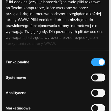
Pliki cookies (czyli „ciasteczka”) to małe pliki tekstowe
czerwiec 2019
na Twoim komputerze, które tworzone są przez
przeglądarkę internetową podczas przeglądania każdej
maj 2019
strony WWW. Pliki cookies, które są niezbędne do
prawidłowego funkcjonowania strony internetowej nie
kwiecień 2019
wymagają Twojej zgody. Dla pozostałych plików cookies
grudzień 2018
wymagana jest zgoda wyrażona przed rozpoczęciem
korzystania ze strony WWW.
listopad 2018
W każdej chwili możesz zmienić decyzję dotyczącą
Wybór
październik 2018
formy korzystania z plików cookies. Więcej:
Polityka
Funkcjonalne
zgody
wrzesień 2018
prywatności
.
sierpień 2018
Systemowe
lipiec 2018
Analityczne
czerwiec 2018
marzec 2018
Marketingowe