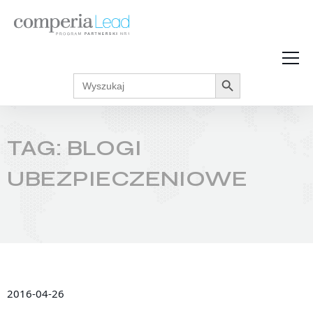
Search Button
Search
Strefa Wiedzy
for:
Zarabiaj w internecie
Podcasty
TAG: BLOGI
Akcje promocyjne
Regulaminy
UBEZPIECZENIOWE
2016-04-26