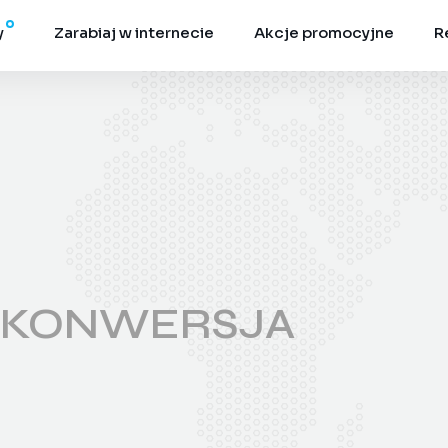
y
Zarabiaj w internecie
Akcje promocyjne
R
A KONWERSJA