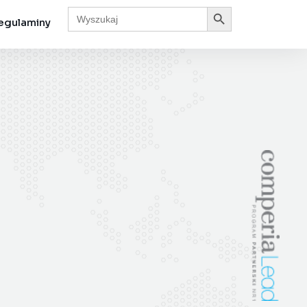
Search Button
Search
for:
egulaminy