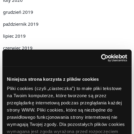
grudzień 2019
październik 2019
lipiec 2019
czerwiec 2019
maj 2019
kwiecień 2019
Niniejsza strona korzysta z plików cookies
grudzień 2018
Pliki cookies (czyli „ciasteczka”) to małe pliki tekstowe
listopad 2018
na Twoim komputerze, które tworzone są przez
przeglądarkę internetową podczas przeglądania każdej
październik 2018
strony WWW. Pliki cookies, które są niezbędne do
prawidłowego funkcjonowania strony internetowej nie
wrzesień 2018
wymagają Twojej zgody. Dla pozostałych plików cookies
sierpień 2018
wymagana jest zgoda wyrażona przed rozpoczęciem