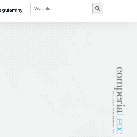
Search Button
Search
for:
egulaminy