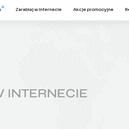
y
Zarabiaj w internecie
Akcje promocyjne
R
W INTERNECIE