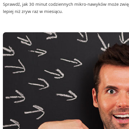
Sprawdź, jak 30 minut codziennych mikro-nawyków może zwiększ
lepiej niż zryw raz w miesiącu.