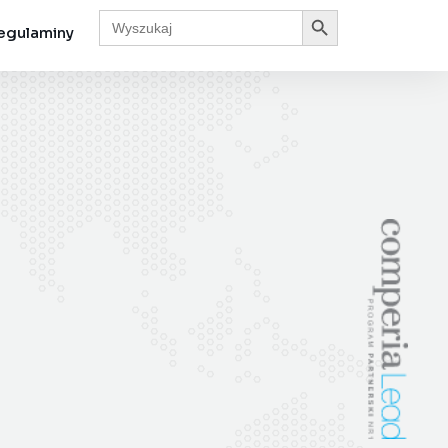
Search Button
Search
for:
egulaminy