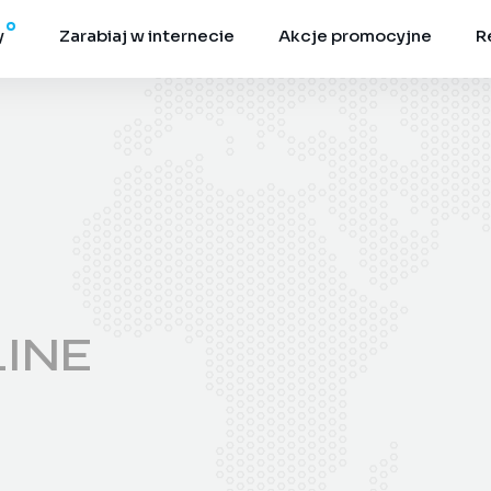
y
Zarabiaj w internecie
Akcje promocyjne
R
LINE