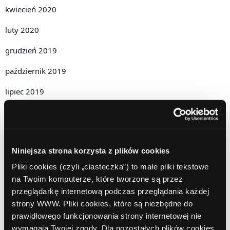
kwiecień 2020
luty 2020
grudzień 2019
październik 2019
lipiec 2019
czerwiec 2019
maj 2019
Niniejsza strona korzysta z plików cookies
kwiecień 2019
Pliki cookies (czyli „ciasteczka”) to małe pliki tekstowe
grudzień 2018
na Twoim komputerze, które tworzone są przez
przeglądarkę internetową podczas przeglądania każdej
listopad 2018
strony WWW. Pliki cookies, które są niezbędne do
październik 2018
prawidłowego funkcjonowania strony internetowej nie
wymagają Twojej zgody. Dla pozostałych plików cookies