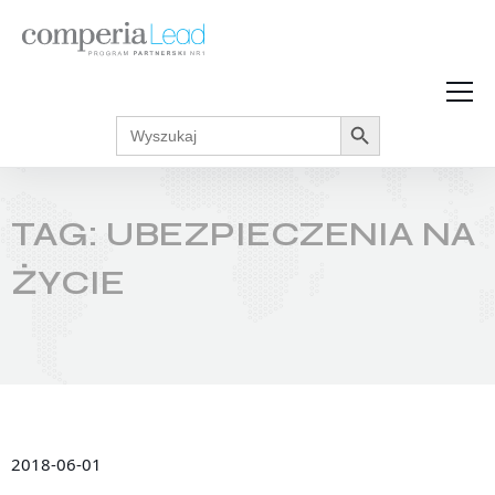
Search Button
Search
Strefa Wiedzy
for:
Zarabiaj w internecie
Podcasty
TAG: UBEZPIECZENIA NA
Akcje promocyjne
Regulaminy
ŻYCIE
2018-06-01