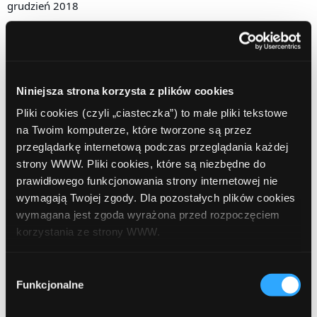
grudzień 2018
listopad 2018
październik 2018
wrzesień 2018
Niniejsza strona korzysta z plików cookies
Pliki cookies (czyli „ciasteczka”) to małe pliki tekstowe
sierpień 2018
na Twoim komputerze, które tworzone są przez
lipiec 2018
przeglądarkę internetową podczas przeglądania każdej
strony WWW. Pliki cookies, które są niezbędne do
czerwiec 2018
prawidłowego funkcjonowania strony internetowej nie
wymagają Twojej zgody. Dla pozostałych plików cookies
marzec 2018
wymagana jest zgoda wyrażona przed rozpoczęciem
luty 2018
korzystania ze strony WWW.
grudzień 2017
W każdej chwili możesz zmienić decyzję dotyczącą
Wybór
formy korzystania z plików cookies. Więcej:
Polityka
Funkcjonalne
zgody
październik 2017
prywatności
.