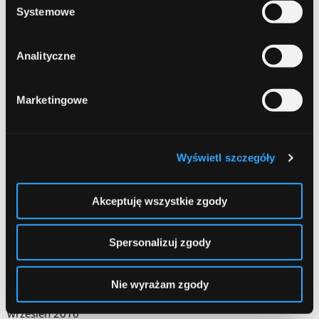
wrzesień 2017
Systemowe
sierpień 2017
Analityczne
czerwiec 2017
maj 2017
Marketingowe
kwiecień 2017
marzec 2017
Wyświetl szczegóły
luty 2017
styczeń 2017
Akceptuję wszystkie zgody
grudzień 2016
Spersonalizuj zgody
listopad 2016
październik 2016
Nie wyrażam zgody
wrzesień 2016