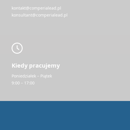
kontakt@comperialead.pl
konsultant@comperialead.pl
Kiedy pracujemy
Poniedziałek – Piątek
9:00 – 17:00