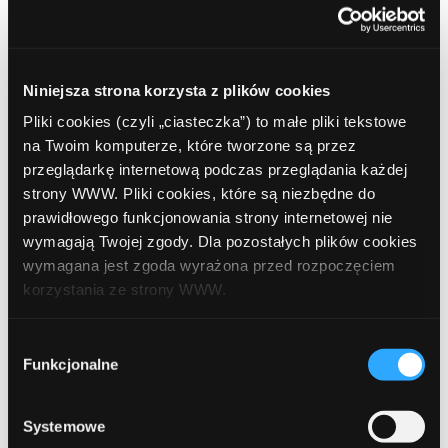
czerwiec 2020
kwiecień 2020
Niniejsza strona korzysta z plików cookies
luty 2020
Pliki cookies (czyli „ciasteczka”) to małe pliki tekstowe
grudzień 2019
na Twoim komputerze, które tworzone są przez
przeglądarkę internetową podczas przeglądania każdej
październik 2019
strony WWW. Pliki cookies, które są niezbędne do
prawidłowego funkcjonowania strony internetowej nie
lipiec 2019
wymagają Twojej zgody. Dla pozostałych plików cookies
czerwiec 2019
wymagana jest zgoda wyrażona przed rozpoczęciem
korzystania ze strony WWW.
maj 2019
W każdej chwili możesz zmienić decyzję dotyczącą
kwiecień 2019
Wybór
formy korzystania z plików cookies. Więcej:
Polityka
Funkcjonalne
zgody
grudzień 2018
prywatności
.
listopad 2018
Systemowe