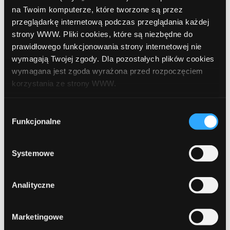
listopad 2020
na Twoim komputerze, które tworzone są przez
przeglądarkę internetową podczas przeglądania każdej
październik 2020
strony WWW. Pliki cookies, które są niezbędne do
prawidłowego funkcjonowania strony internetowej nie
wrzesień 2020
wymagają Twojej zgody. Dla pozostałych plików cookies
sierpień 2020
wymagana jest zgoda wyrażona przed rozpoczęciem
korzystania ze strony WWW.
lipiec 2020
W każdej chwili możesz zmienić decyzję dotyczącą
czerwiec 2020
Wybór
formy korzystania z plików cookies. Więcej:
Polityka
Funkcjonalne
zgody
kwiecień 2020
prywatności
.
luty 2020
Systemowe
grudzień 2019
Analityczne
październik 2019
lipiec 2019
Marketingowe