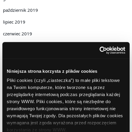
październik 2019
lipiec 2019
czerwiec 2019
maj 2019
kwiecień 2019
grudzień 2018
Niniejsza strona korzysta z plików cookies
Pliki cookies (czyli „ciasteczka”) to małe pliki tekstowe
listopad 2018
na Twoim komputerze, które tworzone są przez
październik 2018
przeglądarkę internetową podczas przeglądania każdej
strony WWW. Pliki cookies, które są niezbędne do
wrzesień 2018
prawidłowego funkcjonowania strony internetowej nie
wymagają Twojej zgody. Dla pozostałych plików cookies
sierpień 2018
wymagana jest zgoda wyrażona przed rozpoczęciem
lipiec 2018
korzystania ze strony WWW.