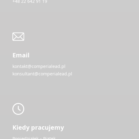
+48 22 642 91 19
Email
kontakt@comperialead.pl
konsultant@comperialead.pl
Kiedy pracujemy
Poniedziałek – Piątek