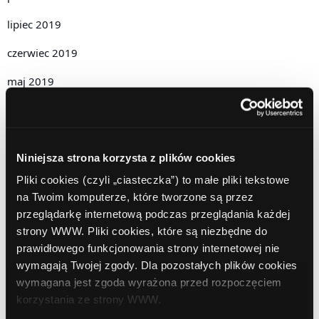
lipiec 2019
czerwiec 2019
maj 2019
kwiecień 2019
grudzień 2018
Niniejsza strona korzysta z plików cookies
listopad 2018
Pliki cookies (czyli „ciasteczka”) to małe pliki tekstowe
październik 2018
na Twoim komputerze, które tworzone są przez
przeglądarkę internetową podczas przeglądania każdej
wrzesień 2018
strony WWW. Pliki cookies, które są niezbędne do
prawidłowego funkcjonowania strony internetowej nie
sierpień 2018
wymagają Twojej zgody. Dla pozostałych plików cookies
lipiec 2018
wymagana jest zgoda wyrażona przed rozpoczęciem
korzystania ze strony WWW.
czerwiec 2018