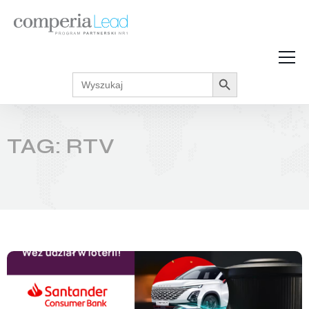
Search Button
Search
Strefa Wiedzy
for:
Zarabiaj w internecie
Podcasty
TAG: RTV
Akcje promocyjne
Regulaminy