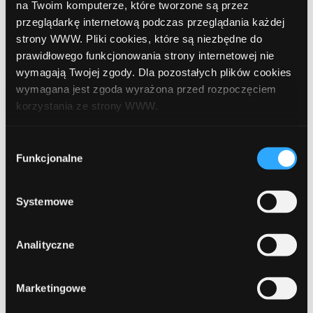
na Twoim komputerze, które tworzone są przez
maj 2019
przeglądarkę internetową podczas przeglądania każdej
strony WWW. Pliki cookies, które są niezbędne do
kwiecień 2019
prawidłowego funkcjonowania strony internetowej nie
grudzień 2018
wymagają Twojej zgody. Dla pozostałych plików cookies
wymagana jest zgoda wyrażona przed rozpoczęciem
listopad 2018
korzystania ze strony WWW.
październik 2018
W każdej chwili możesz zmienić decyzję dotyczącą
Wybór
wrzesień 2018
formy korzystania z plików cookies. Więcej:
Polityka
Funkcjonalne
zgody
prywatności
.
sierpień 2018
Systemowe
lipiec 2018
czerwiec 2018
Analityczne
marzec 2018
Marketingowe
luty 2018