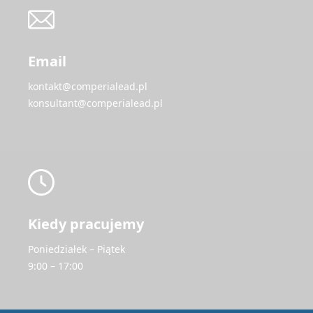
Email
kontakt@comperialead.pl
konsultant@comperialead.pl
Kiedy pracujemy
Poniedziałek – Piątek
9:00 – 17:00