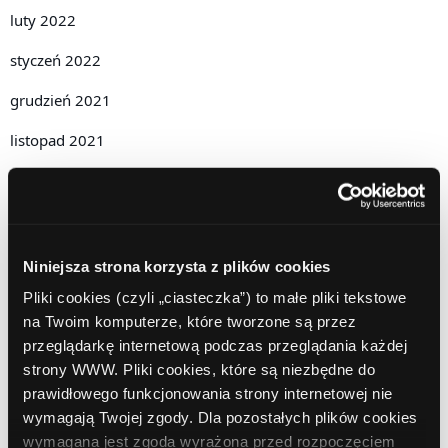
luty 2022
styczeń 2022
grudzień 2021
listopad 2021
październik 2021
wrzesień 2021
sierpień 2021
Niniejsza strona korzysta z plików cookies
Pliki cookies (czyli „ciasteczka”) to małe pliki tekstowe
lipiec 2021
na Twoim komputerze, które tworzone są przez
czerwiec 2021
przeglądarkę internetową podczas przeglądania każdej
strony WWW. Pliki cookies, które są niezbędne do
maj 2021
prawidłowego funkcjonowania strony internetowej nie
wymagają Twojej zgody. Dla pozostałych plików cookies
kwiecień 2021
wymagana jest zgoda wyrażona przed rozpoczęciem