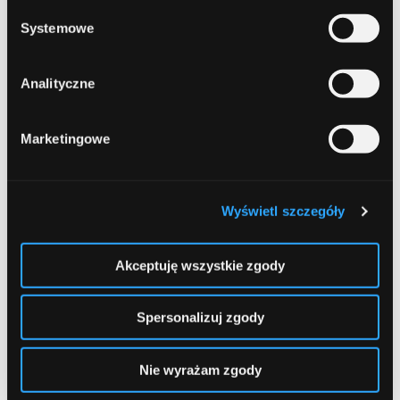
sierpień 2021
Systemowe
lipiec 2021
czerwiec 2021
Analityczne
maj 2021
Marketingowe
kwiecień 2021
marzec 2021
Wyświetl szczegóły
luty 2021
styczeń 2021
Akceptuję wszystkie zgody
grudzień 2020
Spersonalizuj zgody
listopad 2020
październik 2020
Nie wyrażam zgody