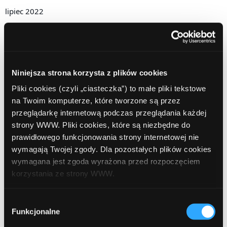
lipiec 2022
czerwiec 2022
maj 2022
kwiecień 2022
Niniejsza strona korzysta z plików cookies
Pliki cookies (czyli „ciasteczka”) to małe pliki tekstowe
marzec 2022
na Twoim komputerze, które tworzone są przez
luty 2022
przeglądarkę internetową podczas przeglądania każdej
strony WWW. Pliki cookies, które są niezbędne do
styczeń 2022
prawidłowego funkcjonowania strony internetowej nie
wymagają Twojej zgody. Dla pozostałych plików cookies
grudzień 2021
wymagana jest zgoda wyrażona przed rozpoczęciem
listopad 2021
korzystania ze strony WWW.
październik 2021
W każdej chwili możesz zmienić decyzję dotyczącą
Wybór
formy korzystania z plików cookies. Więcej:
Polityka
Funkcjonalne
wrzesień 2021
zgody
prywatności
.