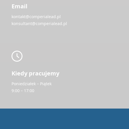
Email
kontakt@comperialead.pl
konsultant@comperialead.pl
Kiedy pracujemy
Poniedziałek – Piątek
9:00 – 17:00