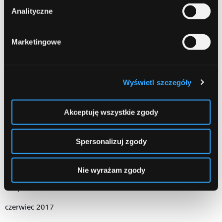
wrzesień 2018
Analityczne
sierpień 2018
Marketingowe
lipiec 2018
czerwiec 2018
Wyświetl szczegóły
marzec 2018
luty 2018
Akceptuję wszystkie zgody
grudzień 2017
Spersonalizuj zgody
październik 2017
wrzesień 2017
Nie wyrażam zgody
sierpień 2017
czerwiec 2017