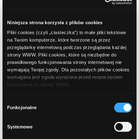
kwiecień 2020
luty 2020
Niniejsza strona korzysta z plików cookies
grudzień 2019
Pliki cookies (czyli „ciasteczka”) to małe pliki tekstowe
na Twoim komputerze, które tworzone są przez
październik 2019
przeglądarkę internetową podczas przeglądania każdej
strony WWW. Pliki cookies, które są niezbędne do
lipiec 2019
prawidłowego funkcjonowania strony internetowej nie
czerwiec 2019
wymagają Twojej zgody. Dla pozostałych plików cookies
wymagana jest zgoda wyrażona przed rozpoczęciem
maj 2019
korzystania ze strony WWW.
kwiecień 2019
W każdej chwili możesz zmienić decyzję dotyczącą
Wybór
grudzień 2018
formy korzystania z plików cookies. Więcej:
Polityka
Funkcjonalne
zgody
prywatności
.
listopad 2018
Systemowe
październik 2018