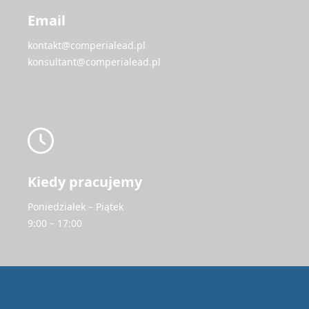
Email
kontakt@comperialead.pl
konsultant@comperialead.pl
Kiedy pracujemy
Poniedziałek – Piątek
9:00 – 17:00