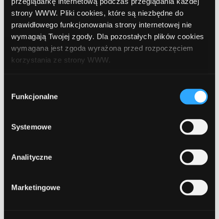
przeglądarkę internetową podczas przeglądania każdej
wrzesień 2020
strony WWW. Pliki cookies, które są niezbędne do
prawidłowego funkcjonowania strony internetowej nie
sierpień 2020
wymagają Twojej zgody. Dla pozostałych plików cookies
lipiec 2020
wymagana jest zgoda wyrażona przed rozpoczęciem
korzystania ze strony WWW.
czerwiec 2020
W każdej chwili możesz zmienić decyzję dotyczącą
kwiecień 2020
Wybór
formy korzystania z plików cookies. Więcej:
Polityka
Funkcjonalne
zgody
luty 2020
prywatności
.
grudzień 2019
Systemowe
październik 2019
Analityczne
lipiec 2019
czerwiec 2019
Marketingowe
maj 2019