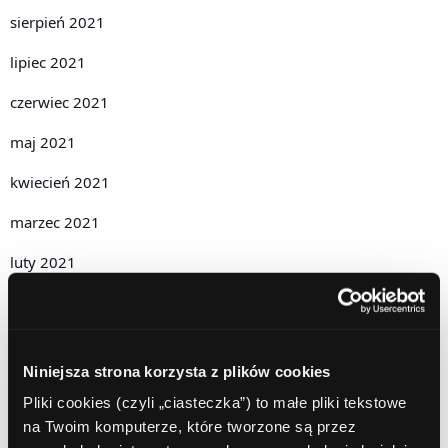
sierpień 2021
lipiec 2021
czerwiec 2021
maj 2021
kwiecień 2021
marzec 2021
luty 2021
styczeń 2021
grudzień 2020
Niniejsza strona korzysta z plików cookies
listopad 2020
Pliki cookies (czyli „ciasteczka”) to małe pliki tekstowe
październik 2020
na Twoim komputerze, które tworzone są przez