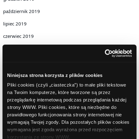
październik 2019
lipiec 2019
czerwiec 2019
maj 2019
kwiecień 2019
grudzień 2018
Niniejsza strona korzysta z plików cookies
Pliki cookies (czyli „ciasteczka”) to małe pliki tekstowe
listopad 2018
na Twoim komputerze, które tworzone są przez
październik 2018
przeglądarkę internetową podczas przeglądania każdej
strony WWW. Pliki cookies, które są niezbędne do
wrzesień 2018
prawidłowego funkcjonowania strony internetowej nie
wymagają Twojej zgody. Dla pozostałych plików cookies
sierpień 2018
wymagana jest zgoda wyrażona przed rozpoczęciem
lipiec 2018
korzystania ze strony WWW.