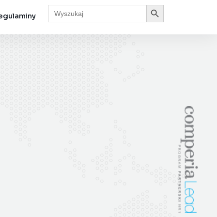
Search Button
Search
for:
egulaminy