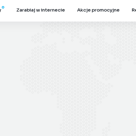
y
Zarabiaj w internecie
Akcje promocyjne
R