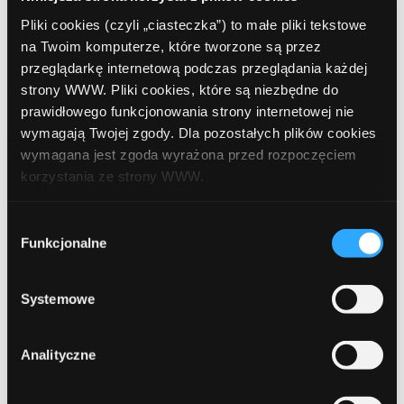
grudzień 2021
Pliki cookies (czyli „ciasteczka”) to małe pliki tekstowe
listopad 2021
na Twoim komputerze, które tworzone są przez
przeglądarkę internetową podczas przeglądania każdej
październik 2021
strony WWW. Pliki cookies, które są niezbędne do
prawidłowego funkcjonowania strony internetowej nie
wrzesień 2021
wymagają Twojej zgody. Dla pozostałych plików cookies
sierpień 2021
wymagana jest zgoda wyrażona przed rozpoczęciem
korzystania ze strony WWW.
lipiec 2021
W każdej chwili możesz zmienić decyzję dotyczącą
czerwiec 2021
Wybór
formy korzystania z plików cookies. Więcej:
Polityka
Funkcjonalne
zgody
maj 2021
prywatności
.
kwiecień 2021
Systemowe
marzec 2021
Analityczne
luty 2021
styczeń 2021