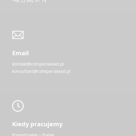
+48 22 642 91 19
Email
kontakt@comperialead.pl
konsultant@comperialead.pl
Kiedy pracujemy
Poniedziałek – Piątek