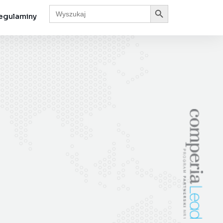
Search Button
Search
for:
egulaminy