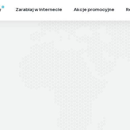
y
Zarabiaj w internecie
Akcje promocyjne
R