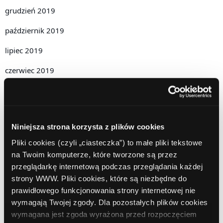
grudzień 2019
październik 2019
lipiec 2019
czerwiec 2019
maj 2019
kwiecień 2019
Niniejsza strona korzysta z plików cookies
grudzień 2018
Pliki cookies (czyli „ciasteczka”) to małe pliki tekstowe
listopad 2018
na Twoim komputerze, które tworzone są przez
przeglądarkę internetową podczas przeglądania każdej
październik 2018
strony WWW. Pliki cookies, które są niezbędne do
wrzesień 2018
prawidłowego funkcjonowania strony internetowej nie
wymagają Twojej zgody. Dla pozostałych plików cookies
sierpień 2018
wymagana jest zgoda wyrażona przed rozpoczęciem