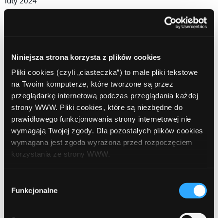
luty 2024
grudzień 2023
listopad 2023
Niniejsza strona korzysta z plików cookies
październik 2023
Pliki cookies (czyli „ciasteczka”) to małe pliki tekstowe
wrzesień 2023
na Twoim komputerze, które tworzone są przez
przeglądarkę internetową podczas przeglądania każdej
sierpień 2023
strony WWW. Pliki cookies, które są niezbędne do
lipiec 2023
prawidłowego funkcjonowania strony internetowej nie
wymagają Twojej zgody. Dla pozostałych plików cookies
czerwiec 2023
wymagana jest zgoda wyrażona przed rozpoczęciem
korzystania ze strony WWW.
kwiecień 2023
marzec 2023
W każdej chwili możesz zmienić decyzję dotyczącą
Wybór
formy korzystania z plików cookies. Więcej:
Polityka
Funkcjonalne
zgody
luty 2023
prywatności
.
styczeń 2023