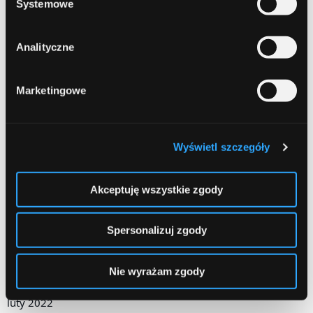
Systemowe
grudzień 2022
Analityczne
listopad 2022
październik 2022
Marketingowe
wrzesień 2022
sierpień 2022
Wyświetl szczegóły
lipiec 2022
Akceptuję wszystkie zgody
czerwiec 2022
maj 2022
Spersonalizuj zgody
kwiecień 2022
Nie wyrażam zgody
marzec 2022
luty 2022