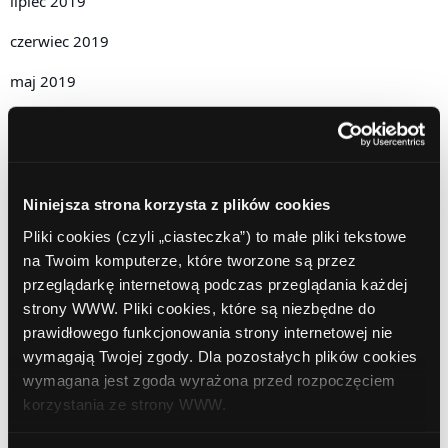
lipiec 2019
czerwiec 2019
maj 2019
kwiecień 2019
grudzień 2018
listopad 2018
Niniejsza strona korzysta z plików cookies
Pliki cookies (czyli „ciasteczka”) to małe pliki tekstowe
październik 2018
na Twoim komputerze, które tworzone są przez
wrzesień 2018
przeglądarkę internetową podczas przeglądania każdej
strony WWW. Pliki cookies, które są niezbędne do
sierpień 2018
prawidłowego funkcjonowania strony internetowej nie
wymagają Twojej zgody. Dla pozostałych plików cookies
lipiec 2018
wymagana jest zgoda wyrażona przed rozpoczęciem
czerwiec 2018
korzystania ze strony WWW.
marzec 2018