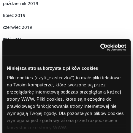
październik 2019
lipiec 2019
czerwiec 2019
maj 2019
kwiecień 2019
grudzień 2018
Niniejsza strona korzysta z plików cookies
listopad 2018
Pliki cookies (czyli „ciasteczka”) to małe pliki tekstowe
na Twoim komputerze, które tworzone są przez
październik 2018
przeglądarkę internetową podczas przeglądania każdej
wrzesień 2018
strony WWW. Pliki cookies, które są niezbędne do
prawidłowego funkcjonowania strony internetowej nie
sierpień 2018
wymagają Twojej zgody. Dla pozostałych plików cookies
wymagana jest zgoda wyrażona przed rozpoczęciem
lipiec 2018
korzystania ze strony WWW.