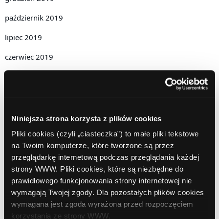
październik 2019
lipiec 2019
czerwiec 2019
maj 2019
kwiecień 2019
grudzień 2018
Niniejsza strona korzysta z plików cookies
Pliki cookies (czyli „ciasteczka”) to małe pliki tekstowe
listopad 2018
na Twoim komputerze, które tworzone są przez
październik 2018
przeglądarkę internetową podczas przeglądania każdej
strony WWW. Pliki cookies, które są niezbędne do
wrzesień 2018
prawidłowego funkcjonowania strony internetowej nie
wymagają Twojej zgody. Dla pozostałych plików cookies
sierpień 2018
wymagana jest zgoda wyrażona przed rozpoczęciem
lipiec 2018
korzystania ze strony WWW.