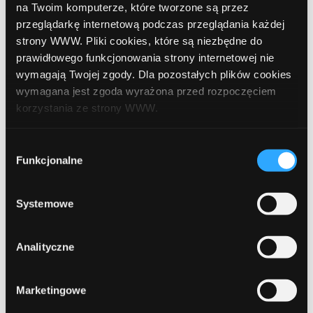
na Twoim komputerze, które tworzone są przez
przeglądarkę internetową podczas przeglądania każdej
październik 2020
strony WWW. Pliki cookies, które są niezbędne do
wrzesień 2020
prawidłowego funkcjonowania strony internetowej nie
wymagają Twojej zgody. Dla pozostałych plików cookies
sierpień 2020
wymagana jest zgoda wyrażona przed rozpoczęciem
korzystania ze strony WWW.
lipiec 2020
czerwiec 2020
W każdej chwili możesz zmienić decyzję dotyczącą
Wybór
formy korzystania z plików cookies. Więcej:
Polityka
Funkcjonalne
zgody
kwiecień 2020
prywatności
.
luty 2020
Systemowe
grudzień 2019
Analityczne
październik 2019
lipiec 2019
Marketingowe
czerwiec 2019