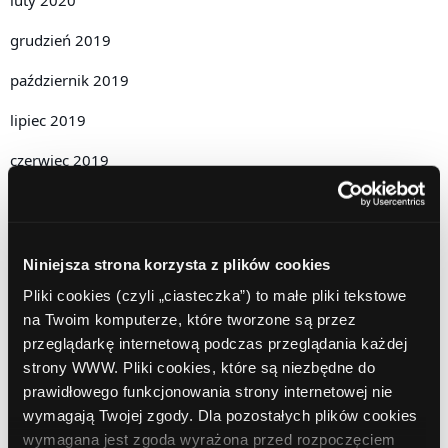
grudzień 2019
październik 2019
lipiec 2019
czerwiec 2019
maj 2019
kwiecień 2019
Niniejsza strona korzysta z plików cookies
grudzień 2018
Pliki cookies (czyli „ciasteczka”) to małe pliki tekstowe
listopad 2018
na Twoim komputerze, które tworzone są przez
przeglądarkę internetową podczas przeglądania każdej
październik 2018
strony WWW. Pliki cookies, które są niezbędne do
prawidłowego funkcjonowania strony internetowej nie
wrzesień 2018
wymagają Twojej zgody. Dla pozostałych plików cookies
sierpień 2018
wymagana jest zgoda wyrażona przed rozpoczęciem