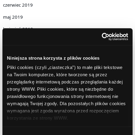
czerwiec 2019
maj 2019
kwiecień 2019
grudzień 2018
listopad 2018
Niniejsza strona korzysta z plików cookies
październik 2018
Pliki cookies (czyli „ciasteczka”) to małe pliki tekstowe
na Twoim komputerze, które tworzone są przez
wrzesień 2018
przeglądarkę internetową podczas przeglądania każdej
sierpień 2018
strony WWW. Pliki cookies, które są niezbędne do
prawidłowego funkcjonowania strony internetowej nie
lipiec 2018
wymagają Twojej zgody. Dla pozostałych plików cookies
wymagana jest zgoda wyrażona przed rozpoczęciem
czerwiec 2018
korzystania ze strony WWW.
marzec 2018
W każdej chwili możesz zmienić decyzję dotyczącą
Wybór