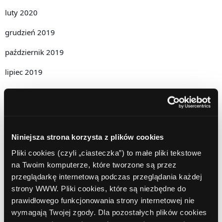
luty 2020
grudzień 2019
październik 2019
lipiec 2019
czerwiec 2019
maj 2019
kwiecień 2019
Niniejsza strona korzysta z plików cookies
grudzień 2018
Pliki cookies (czyli „ciasteczka”) to małe pliki tekstowe
na Twoim komputerze, które tworzone są przez
listopad 2018
przeglądarkę internetową podczas przeglądania każdej
strony WWW. Pliki cookies, które są niezbędne do
październik 2018
prawidłowego funkcjonowania strony internetowej nie
wrzesień 2018
wymagają Twojej zgody. Dla pozostałych plików cookies