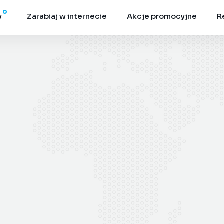
y
Zarabiaj w internecie
Akcje promocyjne
R