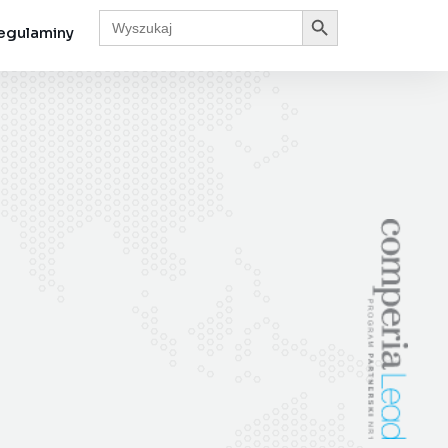
Search Button
Search
for:
egulaminy