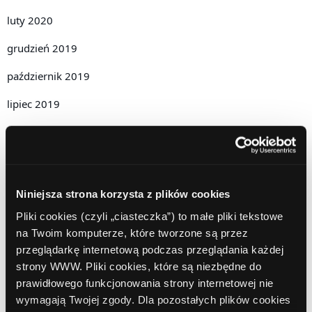
luty 2020
grudzień 2019
październik 2019
lipiec 2019
czerwiec 2019
maj 2019
kwiecień 2019
Niniejsza strona korzysta z plików cookies
grudzień 2018
Pliki cookies (czyli „ciasteczka”) to małe pliki tekstowe
na Twoim komputerze, które tworzone są przez
listopad 2018
przeglądarkę internetową podczas przeglądania każdej
strony WWW. Pliki cookies, które są niezbędne do
październik 2018
prawidłowego funkcjonowania strony internetowej nie
wrzesień 2018
wymagają Twojej zgody. Dla pozostałych plików cookies