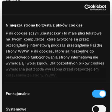
lipiec 2020
czerwiec 2020
kwiecień 2020
Niniejsza strona korzysta z plików cookies
luty 2020
Pliki cookies (czyli „ciasteczka”) to małe pliki tekstowe
na Twoim komputerze, które tworzone są przez
grudzień 2019
przeglądarkę internetową podczas przeglądania każdej
październik 2019
strony WWW. Pliki cookies, które są niezbędne do
prawidłowego funkcjonowania strony internetowej nie
lipiec 2019
wymagają Twojej zgody. Dla pozostałych plików cookies
wymagana jest zgoda wyrażona przed rozpoczęciem
czerwiec 2019
korzystania ze strony WWW.
maj 2019
W każdej chwili możesz zmienić decyzję dotyczącą
Wybór
kwiecień 2019
formy korzystania z plików cookies. Więcej:
Polityka
Funkcjonalne
zgody
prywatności
.
grudzień 2018
Systemowe
listopad 2018