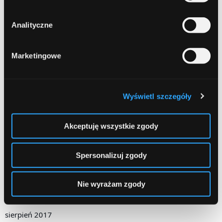
październik 2018
Analityczne
wrzesień 2018
sierpień 2018
Marketingowe
lipiec 2018
czerwiec 2018
Wyświetl szczegóły
marzec 2018
Akceptuję wszystkie zgody
luty 2018
grudzień 2017
Spersonalizuj zgody
październik 2017
Nie wyrażam zgody
wrzesień 2017
sierpień 2017