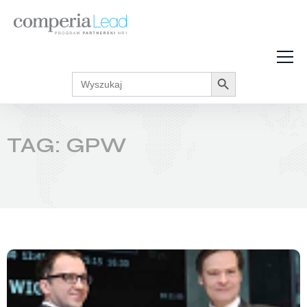
Search Button
Search
Strefa Wiedzy
for:
Zarabiaj w internecie
Podcasty
TAG: GPW
Akcje promocyjne
Regulaminy