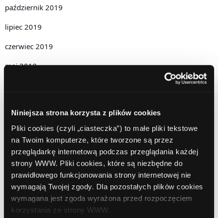
październik 2019
lipiec 2019
czerwiec 2019
maj 2019
kwiecień 2019
grudzień 2018
Niniejsza strona korzysta z plików cookies
listopad 2018
Pliki cookies (czyli „ciasteczka”) to małe pliki tekstowe
na Twoim komputerze, które tworzone są przez
październik 2018
przeglądarkę internetową podczas przeglądania każdej
wrzesień 2018
strony WWW. Pliki cookies, które są niezbędne do
prawidłowego funkcjonowania strony internetowej nie
sierpień 2018
wymagają Twojej zgody. Dla pozostałych plików cookies
wymagana jest zgoda wyrażona przed rozpoczęciem
lipiec 2018
korzystania ze strony WWW.