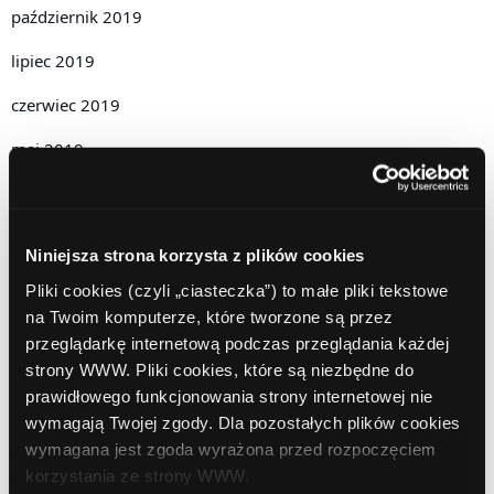
październik 2019
lipiec 2019
czerwiec 2019
maj 2019
kwiecień 2019
grudzień 2018
Niniejsza strona korzysta z plików cookies
listopad 2018
Pliki cookies (czyli „ciasteczka”) to małe pliki tekstowe
na Twoim komputerze, które tworzone są przez
październik 2018
przeglądarkę internetową podczas przeglądania każdej
wrzesień 2018
strony WWW. Pliki cookies, które są niezbędne do
prawidłowego funkcjonowania strony internetowej nie
sierpień 2018
wymagają Twojej zgody. Dla pozostałych plików cookies
wymagana jest zgoda wyrażona przed rozpoczęciem
lipiec 2018
korzystania ze strony WWW.