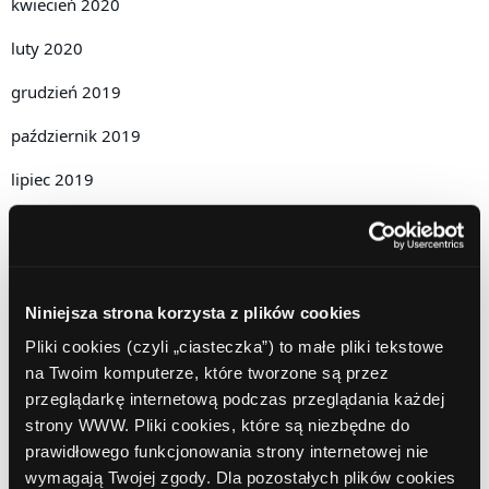
kwiecień 2020
luty 2020
grudzień 2019
październik 2019
lipiec 2019
czerwiec 2019
maj 2019
kwiecień 2019
Niniejsza strona korzysta z plików cookies
Pliki cookies (czyli „ciasteczka”) to małe pliki tekstowe
grudzień 2018
na Twoim komputerze, które tworzone są przez
listopad 2018
przeglądarkę internetową podczas przeglądania każdej
strony WWW. Pliki cookies, które są niezbędne do
październik 2018
prawidłowego funkcjonowania strony internetowej nie
wymagają Twojej zgody. Dla pozostałych plików cookies
wrzesień 2018