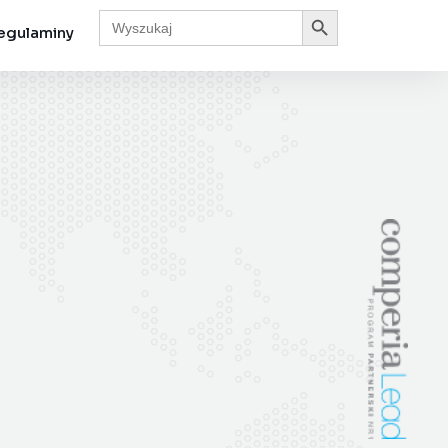
Search Button
Search
for:
egulaminy