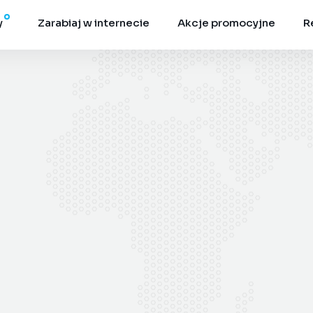
y
Zarabiaj w internecie
Akcje promocyjne
R