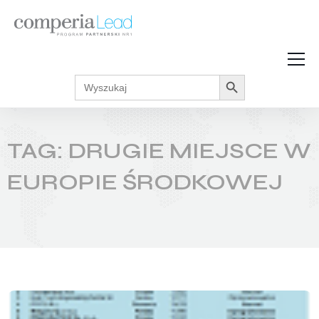
Search Button
Search
Strefa Wiedzy
for:
Zarabiaj w internecie
Podcasty
TAG: DRUGIE MIEJSCE W
Akcje promocyjne
Regulaminy
EUROPIE ŚRODKOWEJ