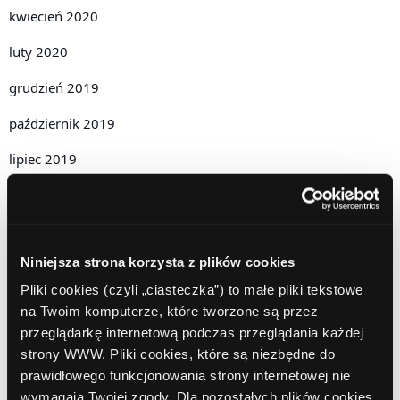
kwiecień 2020
luty 2020
grudzień 2019
październik 2019
lipiec 2019
czerwiec 2019
maj 2019
Niniejsza strona korzysta z plików cookies
kwiecień 2019
Pliki cookies (czyli „ciasteczka”) to małe pliki tekstowe
grudzień 2018
na Twoim komputerze, które tworzone są przez
przeglądarkę internetową podczas przeglądania każdej
listopad 2018
strony WWW. Pliki cookies, które są niezbędne do
październik 2018
prawidłowego funkcjonowania strony internetowej nie
wymagają Twojej zgody. Dla pozostałych plików cookies