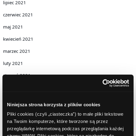
lipiec 2021
czerwiec 2021
maj 2021
kwiecień 2021
marzec 2021
luty 2021
styczeń 2021
grudzień 2020
listopad 2020
Niniejsza strona korzysta z plików cookies
październik 2020
Pliki cookies (czyli „ciasteczka”) to małe pliki tekstowe
na Twoim komputerze, które tworzone są przez
wrzesień 2020
przeglądarkę internetową podczas przeglądania każdej
strony WWW. Pliki cookies, które są niezbędne do