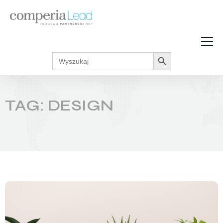
Search Button
Search
Strefa Wiedzy
for:
Zarabiaj w internecie
Podcasty
TAG: DESIGN
Akcje promocyjne
Regulaminy