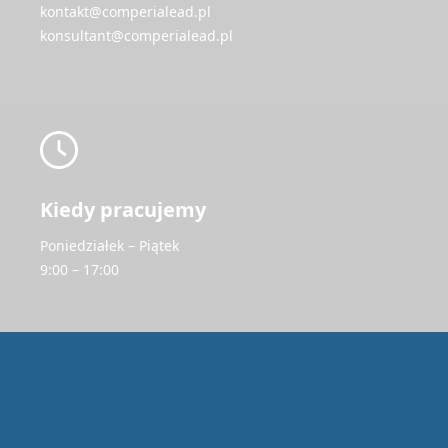
kontakt@comperialead.pl
konsultant@comperialead.pl
Kiedy pracujemy
Poniedziałek – Piątek
9:00 – 17:00