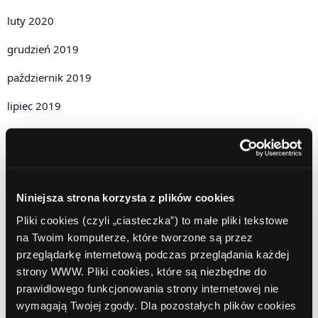
luty 2020
grudzień 2019
październik 2019
lipiec 2019
czerwiec 2019
maj 2019
kwiecień 2019
Niniejsza strona korzysta z plików cookies
grudzień 2018
Pliki cookies (czyli „ciasteczka”) to małe pliki tekstowe
na Twoim komputerze, które tworzone są przez
listopad 2018
przeglądarkę internetową podczas przeglądania każdej
strony WWW. Pliki cookies, które są niezbędne do
październik 2018
prawidłowego funkcjonowania strony internetowej nie
wrzesień 2018
wymagają Twojej zgody. Dla pozostałych plików cookies