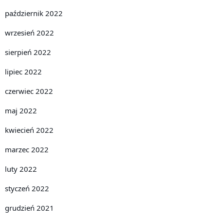
październik 2022
wrzesień 2022
sierpień 2022
lipiec 2022
czerwiec 2022
maj 2022
kwiecień 2022
marzec 2022
luty 2022
styczeń 2022
grudzień 2021