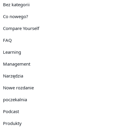
Bez kategorii
Co nowego?
Compare Yourself
FAQ
Learning
Management
Narzędzia
Nowe rozdanie
poczekalnia
Podcast
Produkty