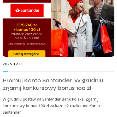
2025-12-01
Promuj Konto Santander. W grudniu
zgarnij konkursowy bonus 100 zł
W grudniu postaw na Santander Bank Polska. Zgarnij
konkursowy bonus 100 zł za każde 2 rozliczone Konta
Santander.