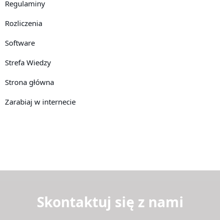
Regulaminy
Rozliczenia
Software
Strefa Wiedzy
Strona główna
Zarabiaj w internecie
Skontaktuj się z nami