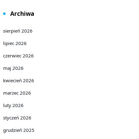
Archiwa
sierpień 2026
lipiec 2026
czerwiec 2026
maj 2026
kwiecień 2026
marzec 2026
luty 2026
styczeń 2026
grudzień 2025