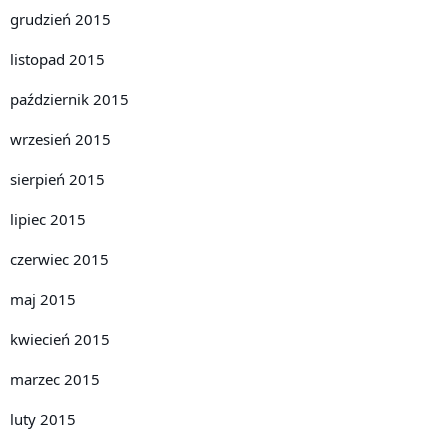
grudzień 2015
listopad 2015
październik 2015
wrzesień 2015
sierpień 2015
lipiec 2015
czerwiec 2015
maj 2015
kwiecień 2015
marzec 2015
luty 2015