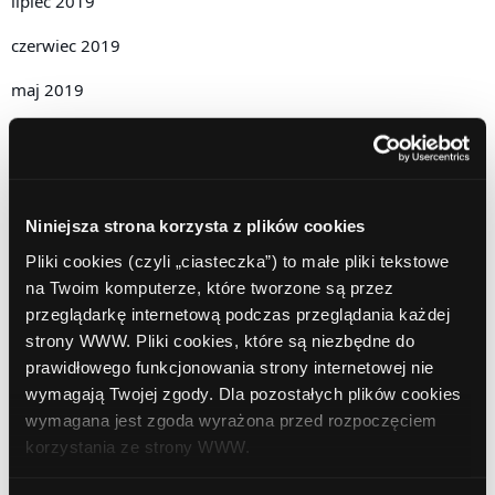
lipiec 2019
czerwiec 2019
maj 2019
kwiecień 2019
grudzień 2018
listopad 2018
Niniejsza strona korzysta z plików cookies
Pliki cookies (czyli „ciasteczka”) to małe pliki tekstowe
październik 2018
na Twoim komputerze, które tworzone są przez
wrzesień 2018
przeglądarkę internetową podczas przeglądania każdej
strony WWW. Pliki cookies, które są niezbędne do
sierpień 2018
prawidłowego funkcjonowania strony internetowej nie
wymagają Twojej zgody. Dla pozostałych plików cookies
lipiec 2018
wymagana jest zgoda wyrażona przed rozpoczęciem
czerwiec 2018
korzystania ze strony WWW.
marzec 2018