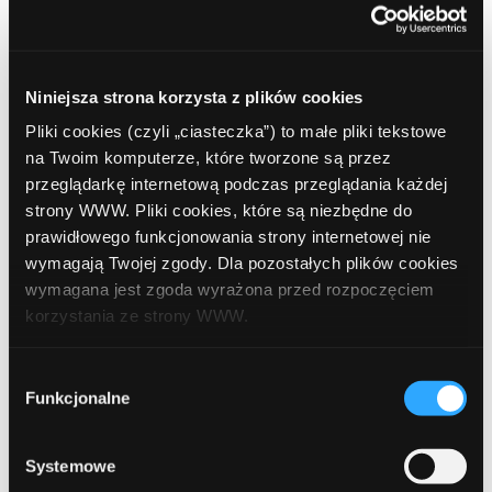
czerwiec 2020
kwiecień 2020
Niniejsza strona korzysta z plików cookies
luty 2020
Pliki cookies (czyli „ciasteczka”) to małe pliki tekstowe
grudzień 2019
na Twoim komputerze, które tworzone są przez
przeglądarkę internetową podczas przeglądania każdej
październik 2019
strony WWW. Pliki cookies, które są niezbędne do
lipiec 2019
prawidłowego funkcjonowania strony internetowej nie
wymagają Twojej zgody. Dla pozostałych plików cookies
czerwiec 2019
wymagana jest zgoda wyrażona przed rozpoczęciem
korzystania ze strony WWW.
maj 2019
kwiecień 2019
W każdej chwili możesz zmienić decyzję dotyczącą
Wybór
formy korzystania z plików cookies. Więcej:
Polityka
Funkcjonalne
zgody
grudzień 2018
prywatności
.
listopad 2018
Systemowe